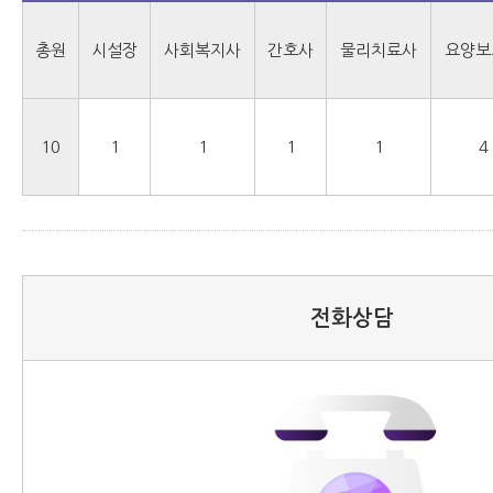
총원
시설장
사회복지사
간호사
물리치료사
요양보
10
1
1
1
1
4
전화상담