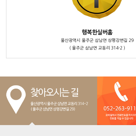
행복한실버홈
울산광역시 울주군 삼남면 상평강변길 29
( 울주군 삼남면 교동리 314-2 )