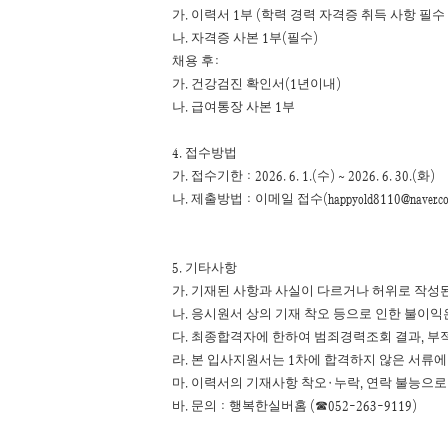
.
1
(
가
이력서
부
학력 경력 자격증 취득 사항 필수
.
1
(
)
나
자격증 사본
부
필수
:
채용 후
.
(1
)
가
건강검진 확인서
년이내
.
1
나
급여통장 사본
부
4.
접수방법
.
: 2026. 6. 1.(
) ~ 2026. 6. 30.(
)
가
접수기한
수
화
.
:
(happyold8110@naver.c
나
제출방법
이메일 접수
5.
기타사항
.
가
기재된 사항과 사실이 다르거나 허위로 작성된
.
나
응시원서 상의 기재 착오 등으로 인한 불이익
.
,
다
최종합격자에 한하여 범죄경력조회 결과
부적
.
1
라
본 입사지원서는
차에 합격하지 않은 서류에
.
·
,
마
이력서의 기재사항 착오
누락
연락 불능으로
.
:
(
052-263-9119)
바
문의
행복한실버홈
☎