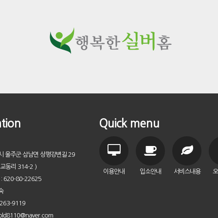
tion
Quick menu
시 울주군 삼남면 상평강변길 29
교동리 314-2 )
이용안내
입소안내
서비스내용
오
620-80-22625
숙
263-9119
old8110@naver.com