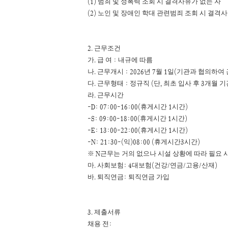
(1)
범죄 및 성폭력 조회 시 결격사유가 없는 자
(2)
노인 및 장애인 학대 관련범죄 조회 시 결격사
2.
근무조건
.
:
가
급 여
내규에 따름
.
: 2026
7
1
(
나
근무개시
년
월
일
기관과 협의하여
.
:
(
,
3
다
근무형태
정규직
단
최초 입사 후
개월 기
.
라
근무시간
-D: 07:00-16:00(
1
)
휴게시간
시간
-S: 09:00-18:00(
1
)
휴게시간
시간
-E: 13:00-22:00(
1
)
휴게시간
시간
-N: 21:30-(
)08:00 (
3
)
익
휴게시간
시간
N
※
근무는 거의 없으나 시설 상황에 따라 필요 
.
: 4
(
/
/
/
)
마
사회보험
대보험
건강
연금
고용
산재
.
:
바
퇴직연금
퇴직연금 가입
3.
제출서류
:
채용 전