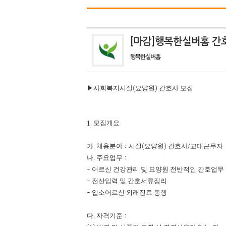
[마감]행복한실버홈 간
행복한실버홈
(
)
▶
사회복지시설
요양원
간호사 모집
1.
모집개요
.
:
(
)
/
가
채용분야
시설
요양원
간호사
교대근무자
.
:
나
주요업무
-
어르신 건강관리 및 요양원 전반적인 간호업무
-
전산입력 및 간호서류정리
-
입소어르신 외래진료 동행
.
:
다
자격기준