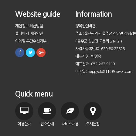
Website guide
Information
개인정보 취급방침
행복한실버홈
홈페이지 이용약관
주소 : 울산광역시 울주군 삼남면 상평강변
이메일 무단수집거부
( 울주군 삼남면 교동리 314-2 )
사업자등록번호 : 620-80-22625
대표자명 : 박영숙
대표전화 : 052-263-9119
이메일 : happyold8110@naver.com
Quick menu
이용안내
입소안내
서비스내용
오시는길