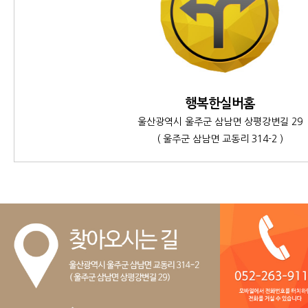
행복한실버홈
울산광역시 울주군 삼남면 상평강변길 29
( 울주군 삼남면 교동리 314-2 )