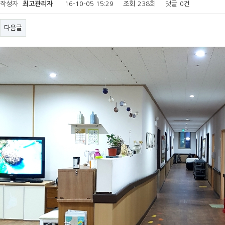
작성자
최고관리자
16-10-05 15:29
조회
238회
댓글
0건
다음글