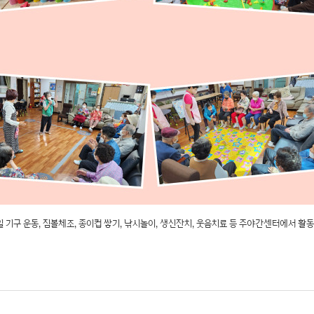
 레일 기구 운동, 짐볼체조, 종이컵 쌓기, 낚시놀이, 생신잔치, 웃음치료 등 주야간센터에서