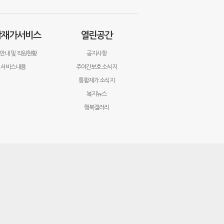
합재가서비스
열린공간
안내 및 직원현황
공지사항
서비스내용
주야간보호 소식지
통합재가 소식지
복지뉴스
행복갤러리