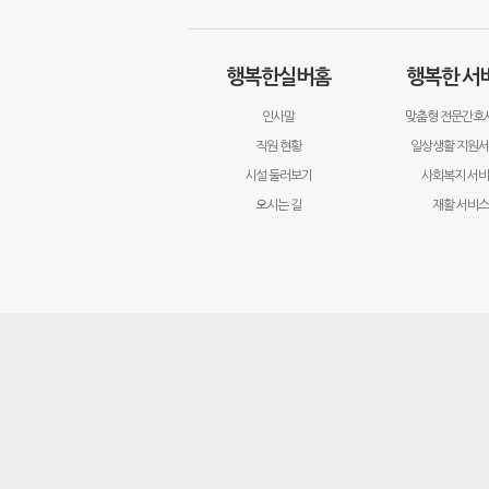
행복한실버홈
행복한 서
인사말
맞춤형 전문간호
직원 현황
일상생활 지원
시설 둘러보기
사회복지 서
오시는 길
재활 서비스