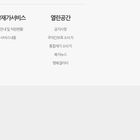
합재가서비스
열린공간
안내 및 직원현황
공지사항
서비스내용
주야간보호 소식지
통합재가 소식지
복지뉴스
행복갤러리