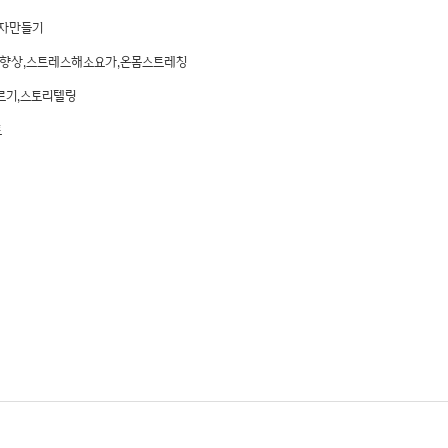
액자만들기
능향상,스트레스해소요가,온몸스트레칭
르기,스토리텔링
트