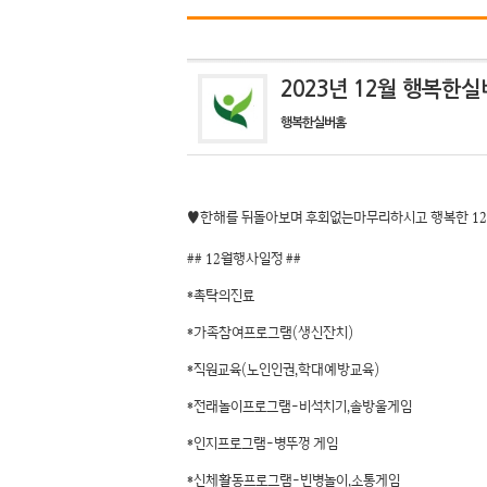
2023년 12월 행복
행복한실버홈
♥한해를 뒤돌아보며 후회없는마무리하시고 행복한 12
## 12월행사일정 ##
*촉탁의진료
*가족참여프로그램(생신잔치)
*직원교육(노인인권,학대예방교육)
*전래놀이프로그램-비석치기,솔방울게임
*인지프로그램-병뚜껑 게임
*신체활동프로그램-빈병놀이,소통게임