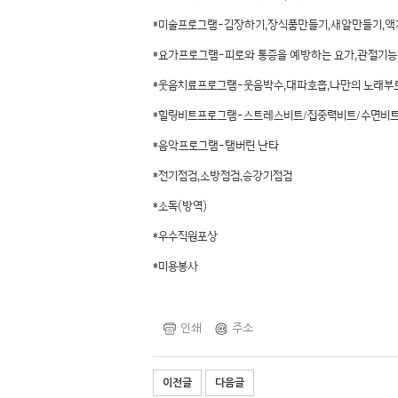
*미술프로그램-김장하기,장식품만들기,새알만들기,
*요가프로그램-피로와 통증을 예방하는 요가,관절기
*웃음치료프로그램-웃음박수,대파호흡,나만의 노래부
*힐링비트프로그램-스트레스비트/집중력비트/수면비
*음악프로그램-탬버린 난타
*전기점검,소방점검,승강기점검
*소독(방역)
*우수직원포상
*미용봉사
인쇄
주소
이전글
다음글