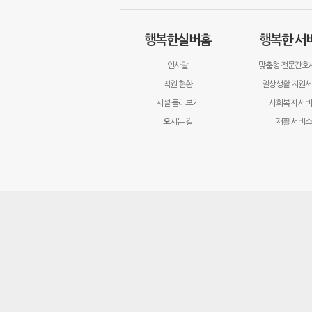
행복한실버홈
행복한 서
인사말
맞춤형 전문간호
직원 현황
일상생활 지원
시설 둘러보기
사회복지 서
오시는 길
재활 서비스