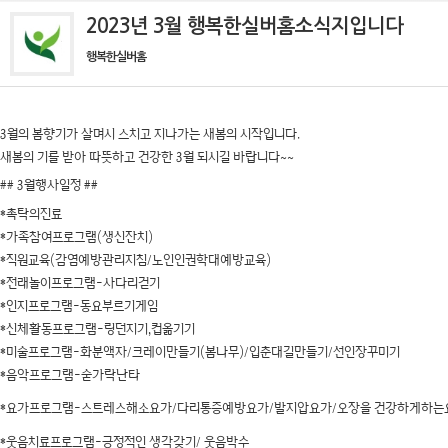
2023년 3월 행복한실버홈소식지입니다
행복한실버홈
3월의 봄향기가 살며시 스치고 지나가는 새봄의 시작입니다.
새봄의 기를 받아 따뜻하고 건강한 3월 되시길 바랍니다~~
## 3
월행사일정
##
*촉탁의진료
*가족참여프로그램(생신잔치)
*직원교육(감염예방관리지침/노인인권학대예방교육)
*전래놀이프로그램-사다리걷기
*인지프로그램-동요부르기게임
*신체활동프로그램-링던지기,컵옮기기
*미술프로그램-화분액자/크레이만들기(봄나무)/입춘대길만들기/선인장꾸미기
*음악프로그램-숟가락난타
*요가프로그램-스트레스해소요가/다리통증예방요가/발지압요가/오장을 건강하게하는
*웃음치료프로그램-긍정적인 생각갖기/ 웃음박수