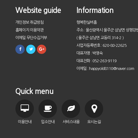
Website guide
Information
개인정보 취급방침
행복한실버홈
홈페이지 이용약관
주소 : 울산광역시 울주군 삼남면 상평강변
이메일 무단수집거부
( 울주군 삼남면 교동리 314-2 )
사업자등록번호 : 620-80-22625
대표자명 : 박영숙
대표전화 : 052-263-9119
이메일 : happyold8110@naver.com
Quick menu
이용안내
입소안내
서비스내용
오시는길