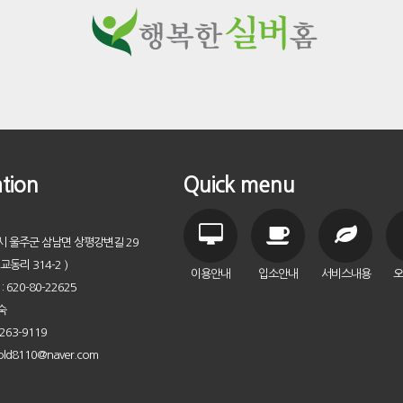
tion
Quick menu
시 울주군 삼남면 상평강변길 29
교동리 314-2 )
이용안내
입소안내
서비스내용
오
620-80-22625
숙
263-9119
old8110@naver.com