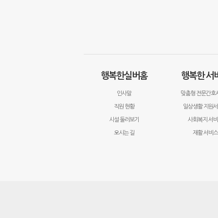
행복한실버홈
행복한 서
인사말
맞춤형 전문간호
직원 현황
일상생활 지원
시설 둘러보기
사회복지 서
오시는 길
재활 서비스